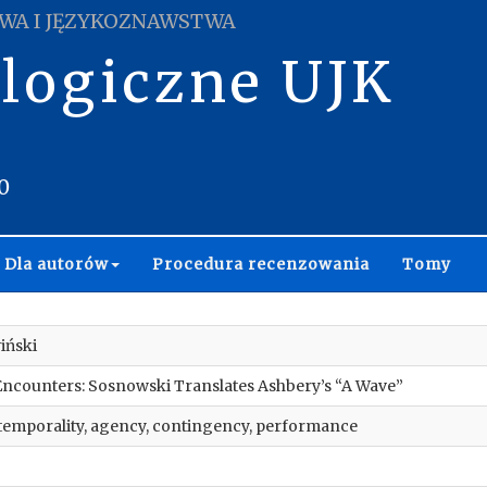
WA I JĘZYKOZNAWSTWA
ologiczne UJK
0
Dla autorów
Procedura recenzowania
Tomy
iński
 Encounters: Sosnowski Translates Ashbery’s “A Wave”
 temporality, agency, contingency, performance