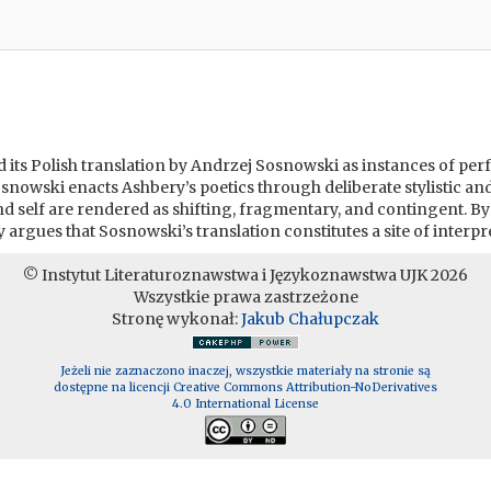
 its Polish translation by Andrzej Sosnowski as instances of per
osnowski enacts Ashbery’s poetics through deliberate stylistic an
d self are rendered as shifting, fragmentary, and contingent. By 
ay argues that Sosnowski’s translation constitutes a site of inte
© Instytut Literaturoznawstwa i Językoznawstwa UJK 2026
Wszystkie prawa zastrzeżone
Stronę wykonał:
Jakub Chałupczak
Jeżeli nie zaznaczono inaczej, wszystkie materiały na stronie są
dostępne na licencji Creative Commons Attribution-NoDerivatives
4.0 International License