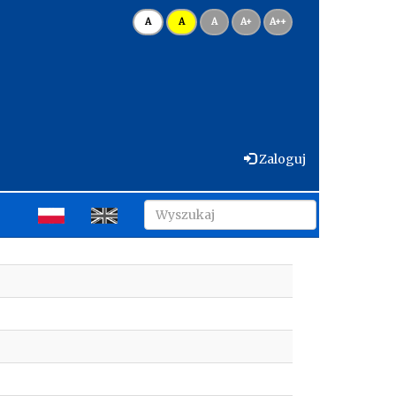
A
A
A
A+
A++
Zaloguj