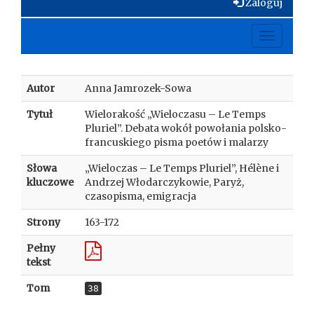
Zaloguj
Toggle
navigati
Autor
Anna Jamrozek-Sowa
Tytuł
Wielorakość „Wieloczasu – Le Temps
Pluriel”. Debata wokół powołania polsko-
francuskiego pisma poetów i malarzy
Słowa
„Wieloczas – Le Temps Pluriel”, Hélène i
kluczowe
Andrzej Włodarczykowie, Paryż,
czasopisma, emigracja
Strony
163-172
Pełny
tekst
Tom
38