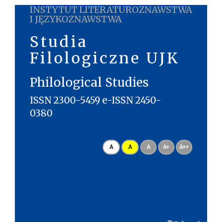
INSTYTUT LITERATUROZNAWSTWA
I JĘZYKOZNAWSTWA
Studia
Filologiczne UJK
Philological Studies
ISSN 2300-5459 e-ISSN 2450-
0380
A
A
A
A+
A++