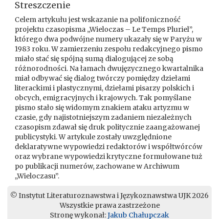
Streszczenie
Celem artykułu jest wskazanie na polifoniczność
projektu czasopisma „Wieloczas – Le Temps Pluriel”,
którego dwa podwójne numery ukazały się w Paryżu w
1983 roku. W zamierzeniu zespołu redakcyjnego pismo
miało stać się spójną sumą dialogującej ze sobą
różnorodności. Na łamach dwujęzycznego kwartalnika
miał odbywać się dialog twórczy pomiędzy dziełami
literackimi i plastycznymi, dziełami pisarzy polskich i
obcych, emigracyjnych i krajowych. Tak pomyślane
pismo stało się widomym znakiem ataku artyzmu w
czasie, gdy najistotniejszym zadaniem niezależnych
czasopism zdawał się druk politycznie zaangażowanej
publicystyki. W artykule zostały uwzględnione
deklaratywne wypowiedzi redaktorów i współtwórców
oraz wybrane wypowiedzi krytyczne formułowane tuż
po publikacji numerów, zachowane w Archiwum
„Wieloczasu”.
© Instytut Literaturoznawstwa i Językoznawstwa UJK 2026
Wszystkie prawa zastrzeżone
Stronę wykonał:
Jakub Chałupczak