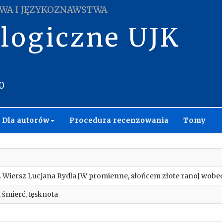
WA I JĘZYKOZNAWSTWA
ologiczne UJK
0
Dla autorów
Procedura recenzowania
Tomy
. Wiersz Lucjana Rydla [W promienne, słońcem złote rano] wob
, śmierć, tęsknota