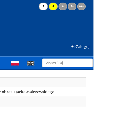
A
A
A
A+
A++
Zaloguj
ec obrazu Jacka Malczewskiego