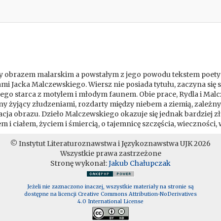
y obrazem malarskim a powstałym z jego powodu tekstem poetyck
i Jacka Malczewskiego. Wiersz nie posiada tytułu, zaczyna się 
cego starca z motylem i młodym faunem. Obie prace, Rydla i Mal
ny żyjący złudzeniami, rozdarty między niebem a ziemią, zależny 
acja obrazu. Dzieło Malczewskiego okazuje się jednak bardziej 
m i ciałem, życiem i śmiercią, o tajemnicę szczęścia, wieczności,
© Instytut Literaturoznawstwa i Językoznawstwa UJK 2026
Wszystkie prawa zastrzeżone
Stronę wykonał:
Jakub Chałupczak
Jeżeli nie zaznaczono inaczej, wszystkie materiały na stronie są
dostępne na licencji Creative Commons Attribution-NoDerivatives
4.0 International License