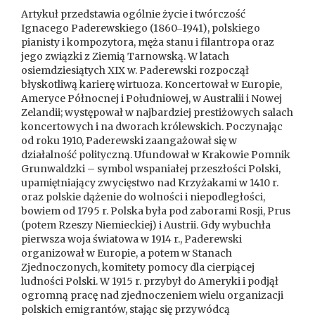
Artykuł przedstawia ogólnie życie i twórczość
Ignacego Paderewskiego (1860‒1941), polskiego
pianisty i kompozytora, męża stanu i filantropa oraz
jego związki z Ziemią Tarnowską. W latach
osiemdziesiątych XIX w. Paderewski rozpoczął
błyskotliwą karierę wirtuoza. Koncertował w Europie,
Ameryce Północnej i Południowej, w Australii i Nowej
Zelandii; występował w najbardziej prestiżowych salach
koncertowych i na dworach królewskich. Poczynając
od roku 1910, Paderewski zaangażował się w
działalność polityczną. Ufundował w Krakowie Pomnik
Grunwaldzki – symbol wspaniałej przeszłości Polski,
upamiętniający zwycięstwo nad Krzyżakami w 1410 r.
oraz polskie dążenie do wolności i niepodległości,
bowiem od 1795 r. Polska była pod zaborami Rosji, Prus
(potem Rzeszy Niemieckiej) i Austrii. Gdy wybuchła
pierwsza woja światowa w 1914 r., Paderewski
organizował w Europie, a potem w Stanach
Zjednoczonych, komitety pomocy dla cierpiącej
ludności Polski. W 1915 r. przybył do Ameryki i podjął
ogromną pracę nad zjednoczeniem wielu organizacji
polskich emigrantów, stając się przywódcą