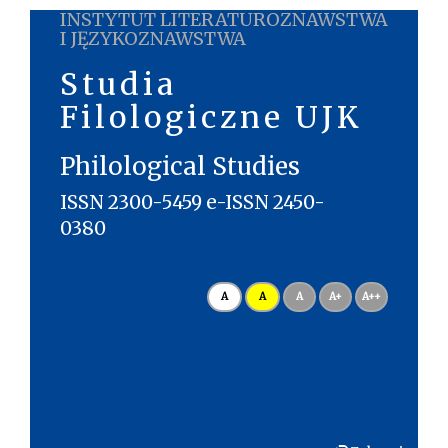
INSTYTUT LITERATUROZNAWSTWA
I JĘZYKOZNAWSTWA
Studia
Filologiczne UJK
Philological Studies
ISSN 2300-5459 e-ISSN 2450-
0380
A
A
A
A+
A++