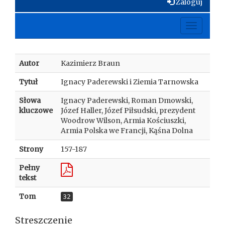
Zaloguj
Toggle
navigati
Autor
Kazimierz Braun
Tytuł
Ignacy Paderewski i Ziemia Tarnowska
Słowa
Ignacy Paderewski, Roman Dmowski,
kluczowe
Józef Haller, Józef Piłsudski, prezydent
Woodrow Wilson, Armia Kościuszki,
Armia Polska we Francji, Kąśna Dolna
Strony
157-187
Pełny
tekst
Tom
32
Streszczenie