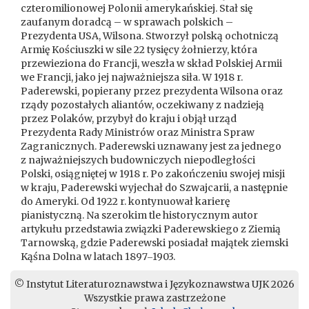
czteromilionowej Polonii amerykańskiej. Stał się
zaufanym doradcą – w sprawach polskich –
Prezydenta USA, Wilsona. Stworzył polską ochotniczą
Armię Kościuszki w sile 22 tysięcy żołnierzy, która
przewieziona do Francji, weszła w skład Polskiej Armii
we Francji, jako jej najważniejsza siła. W 1918 r.
Paderewski, popierany przez prezydenta Wilsona oraz
rządy pozostałych aliantów, oczekiwany z nadzieją
przez Polaków, przybył do kraju i objął urząd
Prezydenta Rady Ministrów oraz Ministra Spraw
Zagranicznych. Paderewski uznawany jest za jednego
z najważniejszych budowniczych niepodległości
Polski, osiągniętej w 1918 r. Po zakończeniu swojej misji
w kraju, Paderewski wyjechał do Szwajcarii, a następnie
do Ameryki. Od 1922 r. kontynuował karierę
pianistyczną. Na szerokim tle historycznym autor
artykułu przedstawia związki Paderewskiego z Ziemią
Tarnowską, gdzie Paderewski posiadał majątek ziemski
Kąśna Dolna w latach 1897‒1903.
© Instytut Literaturoznawstwa i Językoznawstwa UJK 2026
Wszystkie prawa zastrzeżone