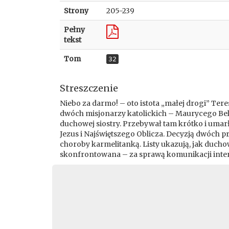
Strony
205-239
Pełny
tekst
Tom
32
Streszczenie
Niebo za darmo! – oto istota „małej drogi” Tere
dwóch misjonarzy katolickich – Maurycego Belli
duchowej siostry. Przebywał tam krótko i umarł 
Jezus i Najświętszego Oblicza. Decyzją dwóch p
choroby karmelitanką. Listy ukazują, jak ducho
skonfrontowana – za sprawą komunikacji inter