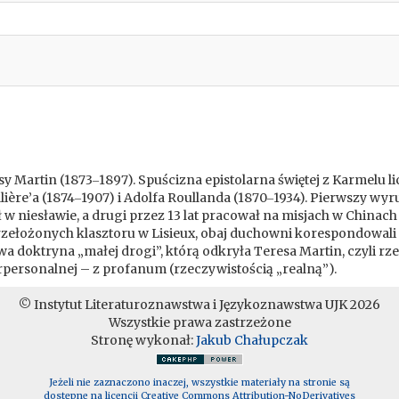
sy Martin (1873‒1897). Spuścizna epistolarna świętej z Karmelu l
ère’a (1874‒1907) i Adolfa Roullanda (1870‒1934). Pierwszy wyru
w niesławie, a drugi przez 13 lat pracował na misjach w Chinach 
rzełożonych klasztoru w Lisieux, obaj duchowni korespondowali 
wa doktryna „małej drogi”, którą odkryła Teresa Martin, czyli rz
personalnej – z profanum (rzeczywistością „realną”).
© Instytut Literaturoznawstwa i Językoznawstwa UJK 2026
Wszystkie prawa zastrzeżone
Stronę wykonał:
Jakub Chałupczak
Jeżeli nie zaznaczono inaczej, wszystkie materiały na stronie są
dostępne na licencji Creative Commons Attribution-NoDerivatives