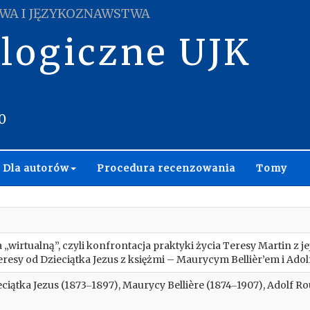
WA I JĘZYKOZNAWSTWA
ologiczne UJK
0
Dla autorów
Procedura recenzowania
Tomy
„wirtualną”, czyli konfrontacja praktyki życia Teresy Martin z j
eresy od Dzieciątka Jezus z księżmi – Maurycym Bellièr’em i Ad
ciątka Jezus (1873‒1897), Maurycy Bellière (1874‒1907), Adolf Ro