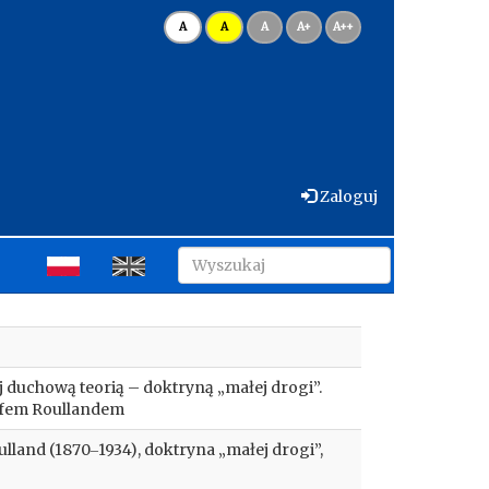
A
A
A
A+
A++
Zaloguj
ej duchową teorią – doktryną „małej drogi”.
olfem Roullandem
ulland (1870‒1934), doktryna „małej drogi”,