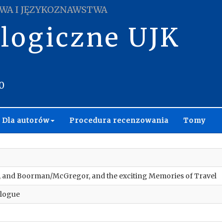
WA I JĘZYKOZNAWSTWA
ologiczne UJK
0
Dla autorów
Procedura recenzowania
Tomy
, and Boorman/McGregor, and the exciting Memories of Travel
elogue