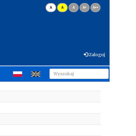
A
A
A
A+
A++
Zaloguj