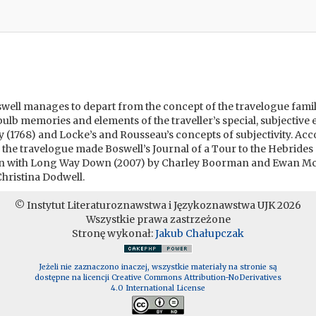
oswell manages to depart from the concept of the travelogue famil
hbulb memories and elements of the traveller’s special, subjecti
y (1768) and Locke’s and Rousseau’s concepts of subjectivity. Acc
 the travelogue made Boswell’s Journal of a Tour to the Hebrides
son with Long Way Down (2007) by Charley Boorman and Ewan M
Christina Dodwell.
© Instytut Literaturoznawstwa i Językoznawstwa UJK 2026
Wszystkie prawa zastrzeżone
Stronę wykonał:
Jakub Chałupczak
Jeżeli nie zaznaczono inaczej, wszystkie materiały na stronie są
dostępne na licencji Creative Commons Attribution-NoDerivatives
4.0 International License