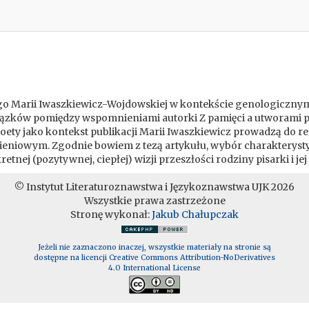
iego Marii Iwaszkiewicz-Wojdowskiej w kontekście genologiczny
ów pomiędzy wspomnieniami autorki Z pamięci a utworami proz
oety jako kontekst publikacji Marii Iwaszkiewicz prowadzą do ref
nieniowym. Zgodnie bowiem z tezą artykułu, wybór charakteryst
ej (pozytywnej, ciepłej) wizji przeszłości rodziny pisarki i jej 
© Instytut Literaturoznawstwa i Językoznawstwa UJK 2026
Wszystkie prawa zastrzeżone
Stronę wykonał:
Jakub Chałupczak
Jeżeli nie zaznaczono inaczej, wszystkie materiały na stronie są
dostępne na licencji Creative Commons Attribution-NoDerivatives
4.0 International License