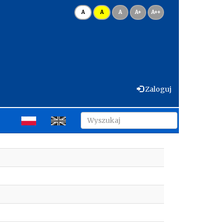
A
A
A
A+
A++
Zaloguj