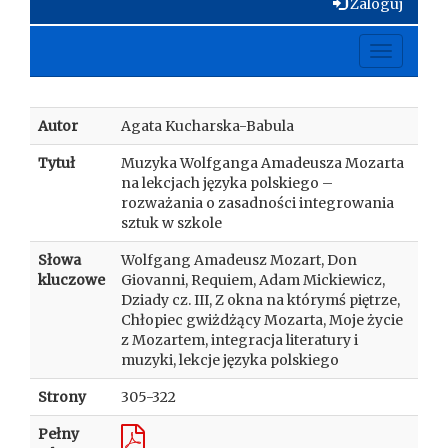
Zaloguj
Toggle
navigati
Autor
Agata Kucharska-Babula
Tytuł
Muzyka Wolfganga Amadeusza Mozarta
na lekcjach języka polskiego –
rozważania o zasadności integrowania
sztuk w szkole
Słowa
Wolfgang Amadeusz Mozart, Don
kluczowe
Giovanni, Requiem, Adam Mickiewicz,
Dziady cz. III, Z okna na którymś piętrze,
Chłopiec gwiżdżący Mozarta, Moje życie
z Mozartem, integracja literatury i
muzyki, lekcje języka polskiego
Strony
305-322
Pełny