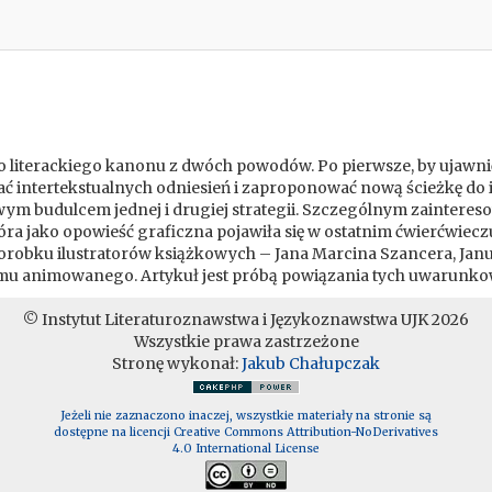
o literackiego kanonu z dwóch powodów. Po pierwsze, by ujawnić
kać intertekstualnych odniesień i zaproponować nową ścieżkę do 
ym budulcem jednej i drugiej strategii. Szczególnym zaintere
ra jako opowieść graficzna pojawiła się w ostatnim ćwierćwiecz
dorobku ilustratorów książkowych – Jana Marcina Szancera, Jan
ilmu animowanego. Artykuł jest próbą powiązania tych uwarunko
© Instytut Literaturoznawstwa i Językoznawstwa UJK 2026
Wszystkie prawa zastrzeżone
Stronę wykonał:
Jakub Chałupczak
Jeżeli nie zaznaczono inaczej, wszystkie materiały na stronie są
dostępne na licencji Creative Commons Attribution-NoDerivatives
4.0 International License