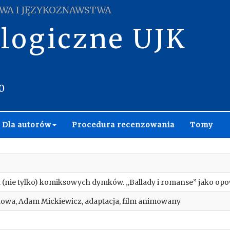
WA I JĘZYKOZNAWSTWA
ologiczne UJK
0
Dla autorów
Procedura recenzowania
Tomy
(nie tylko) komiksowych dymków. „Ballady i romanse” jako op
żkowa, Adam Mickiewicz, adaptacja, film animowany