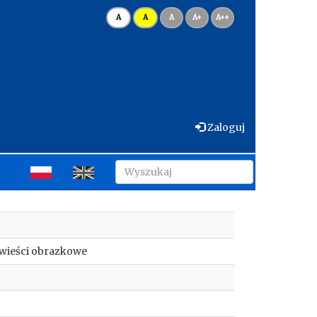
A
A
A
A+
A++
Zaloguj
owieści obrazkowe