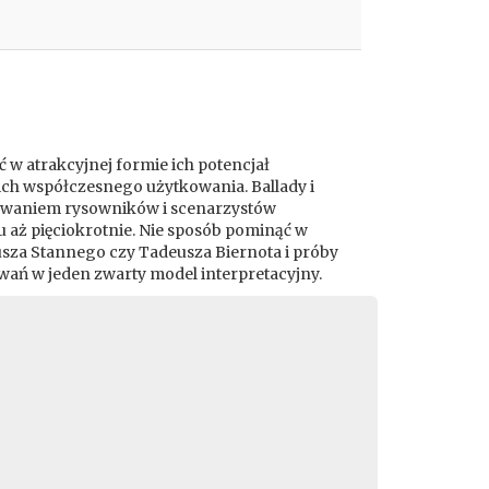
 w atrakcyjnej formie ich potencjał
ich współczesnego użytkowania. Ballady i
sowaniem rysowników i scenarzystów
u aż pięciokrotnie. Nie sposób pominąć w
usza Stannego czy Tadeusza Biernota i próby
wań w jeden zwarty model interpretacyjny.