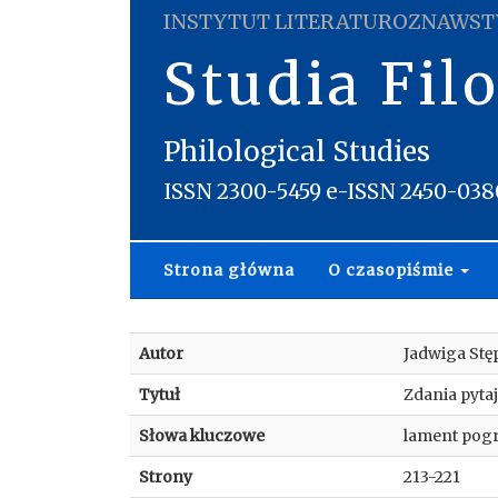
INSTYTUT LITERATUROZNAWST
Studia Fil
Philological Studies
ISSN 2300-5459 e-ISSN 2450-038
Strona główna
O czasopiśmie
Autor
Jadwiga Stę
Tytuł
Zdania pyta
Słowa kluczowe
lament pogr
Strony
213-221