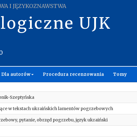
WA I JĘZYKOZNAWSTWA
ologiczne UJK
0
Dla autorów
Procedura recenzowania
Tomy
pnik-Szeptyńska
jące w tekstach ukraińskich lamentów pogrzebowych
zebowy, pytanie, obrzęd pogrzebu, język ukraiński