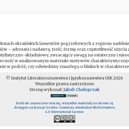
w tekstach ukraińskich lamentów pogrzebowych z regionu nadd
iów – adresata i nadawcę, treść, formę oraz częstotliwość użyci
stylistyczno-składniowy, zwracający uwagę na ostateczny i nieod
cność w analizowanym materiale motywów charakterystycznych dl
ie w podróż, czy odwiedziny zmarłego u bliskich w charakterze
© Instytut Literaturoznawstwa i Językoznawstwa UJK 2026
Wszystkie prawa zastrzeżone
Stronę wykonał:
Jakub Chałupczak
Jeżeli nie zaznaczono inaczej, wszystkie materiały na stronie są
dostępne na licencji Creative Commons Attribution-NoDerivatives
4.0 International License