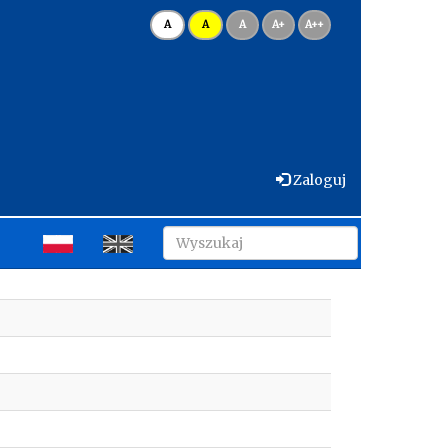
A
A
A
A+
A++
Zaloguj