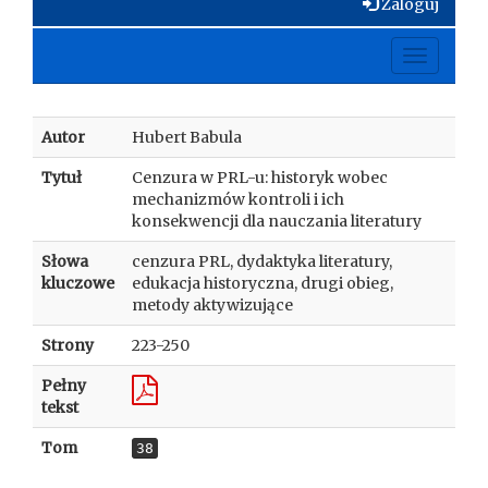
Zaloguj
Toggle
navigati
Autor
Hubert Babula
Tytuł
Cenzura w PRL-u: historyk wobec
mechanizmów kontroli i ich
konsekwencji dla nauczania literatury
Słowa
cenzura PRL, dydaktyka literatury,
kluczowe
edukacja historyczna, drugi obieg,
metody aktywizujące
Strony
223-250
Pełny
tekst
Tom
38