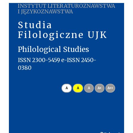
INSTYTUT LITERATUROZNAWSTWA
I JĘZYKOZNAWSTWA
Studia
Filologiczne UJK
Philological Studies
ISSN 2300-5459 e-ISSN 2450-
0380
A
A
A
A+
A++