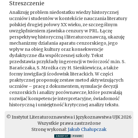
Streszczenie
Analizuję problem niedostatku wiedzy historycznej
uczniów i studentów w kontekście nauczania literatury
polskiej drugiej połowy XX wieku, ze szczególnym
uwzględnieniem zjawiska cenzury w PRL. Łączę
perspektywę historyczną i literaturoznawczą, ukazuję
mechanizmy działania aparatu cenzorskiego, jego
wpływ na obieg kultury oraz konsekwencje
dydaktyczne dla współczesnej szkoły. Tekst
przedstawia przykłady ingerencji w twórczość m.in. S.
Barańczaka, S. Mrożka czy H. Sienkiewicza, a także
formy inwigilacji środowisk literackich. W części
praktycznej proponuję zestaw metod aktywizujących
uczniów – pracę z dokumentem, symulacje decyzji
cenzorskich i analizy porównawcze, które pozwalają
rozwijać kompetencje interpretacyjne, świadomość
historyczną i umiejętność krytycznej analizy tekstu.
© Instytut Literaturoznawstwa i Językoznawstwa UJK 2026
Wszystkie prawa zastrzeżone
Stronę wykonał:
Jakub Chałupczak