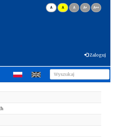
A
A
A
A+
A++
Zaloguj
th