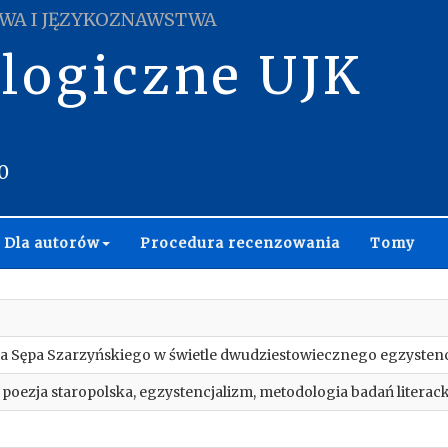
WA I JĘZYKOZNAWSTWA
ologiczne UJK
0
Dla autorów
Procedura recenzowania
Tomy
aja Sępa Szarzyńskiego w świetle dwudziestowiecznego egzysten
 poezja staropolska, egzystencjalizm, metodologia badań litera