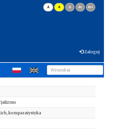
A
A
A
A+
A++
Zaloguj
cjalizmu
ckich, komparatystyka