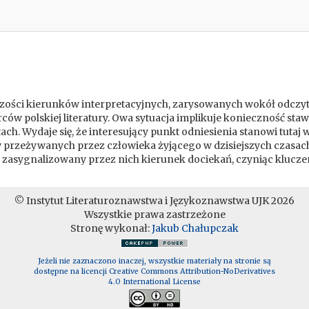
ści kierunków interpretacyjnych, zarysowanych wokół odczytań 
ców polskiej literatury. Owa sytuacja implikuje konieczność sta
ch. Wydaje się, że interesujący punkt odniesienia stanowi tutaj
 przeżywanych przez człowieka żyjącego w dzisiejszych czasach
e zasygnalizowany przez nich kierunek dociekań, czyniąc klucze
© Instytut Literaturoznawstwa i Językoznawstwa UJK 2026
Wszystkie prawa zastrzeżone
Stronę wykonał:
Jakub Chałupczak
Jeżeli nie zaznaczono inaczej, wszystkie materiały na stronie są
dostępne na licencji Creative Commons Attribution-NoDerivatives
4.0 International License