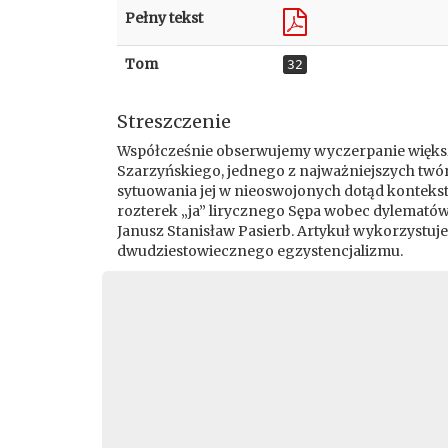
Pełny tekst
Tom
32
Streszczenie
Współcześnie obserwujemy wyczerpanie większo
Szarzyńskiego, jednego z najważniejszych twór
sytuowania jej w nieoswojonych dotąd konteksta
rozterek „ja” lirycznego Sępa wobec dylematów
Janusz Stanisław Pasierb. Artykuł wykorzystuj
dwudziestowiecznego egzystencjalizmu.