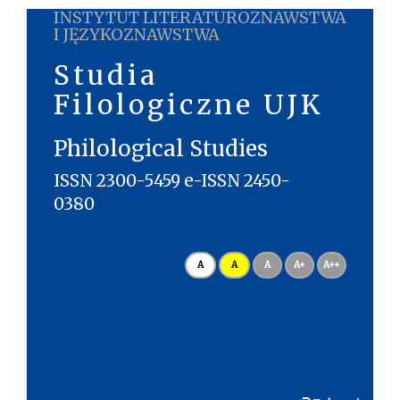
INSTYTUT LITERATUROZNAWSTWA
I JĘZYKOZNAWSTWA
Studia
Filologiczne UJK
Philological Studies
ISSN 2300-5459 e-ISSN 2450-
0380
A
A
A
A+
A++