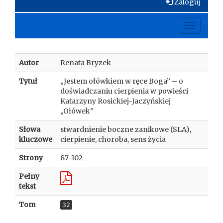
Zaloguj
Toggle
navigati
Autor
Renata Bryzek
Tytuł
„Jestem ołówkiem w ręce Boga” – o
doświadczaniu cierpienia w powieści
Katarzyny Rosickiej-Jaczyńskiej
„Ołówek”
Słowa
stwardnienie boczne zanikowe (SLA),
kluczowe
cierpienie, choroba, sens życia
Strony
87-102
Pełny
tekst
Tom
32