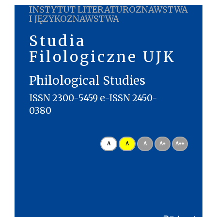
INSTYTUT LITERATUROZNAWSTWA
I JĘZYKOZNAWSTWA
Studia
Filologiczne UJK
Philological Studies
ISSN 2300-5459 e-ISSN 2450-
0380
A
A
A
A+
A++