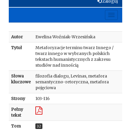
Zaloguj
Toggle
navigati
Autor
Ewelina Woźniak-Wrzesińska
Tytuł
Metaforyzacje terminu twarz Innego /
twarz innego w wybranych polskich
tekstach humanistycznych z zakresu
studiów nad innością
Słowa
filozofia dialogu, Levinas, metafora
kluczowe
semantyczno-retoryczna, metafora
pojęciowa
Strony
103-116
Pełny
tekst
Tom
32