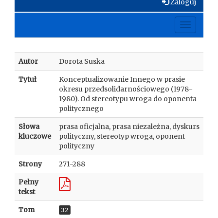
Zaloguj
Toggle
navigati
Autor
Dorota Suska
Tytuł
Konceptualizowanie Innego w prasie
okresu przedsolidarnościowego (1978‒
1980). Od stereotypu wroga do oponenta
politycznego
Słowa
prasa oficjalna, prasa niezależna, dyskurs
kluczowe
polityczny, stereotyp wroga, oponent
polityczny
Strony
271-288
Pełny
tekst
Tom
32