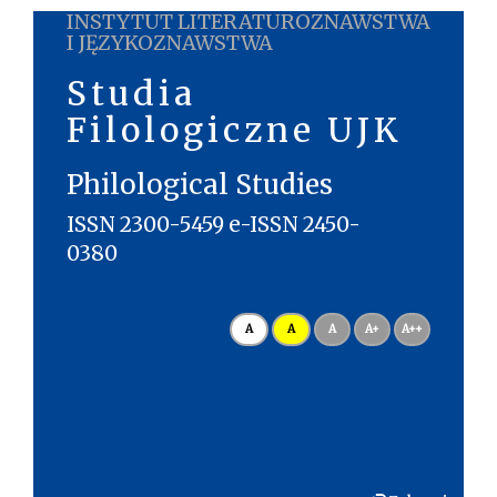
INSTYTUT LITERATUROZNAWSTWA
I JĘZYKOZNAWSTWA
Studia
Filologiczne UJK
Philological Studies
ISSN 2300-5459 e-ISSN 2450-
0380
A
A
A
A+
A++