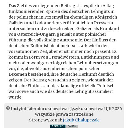
Das Ziel des vorliegenden Beitrags ist es, die im Alltag
funktionierenden Spuren des deutschen Lehnguts in
der polnischen in Przemyśl im ehemaligen Königreich
Galizien und Lodomerien veröffentlichten Presse zu
untersuchen und zu beschreiben. Galizien als Kronland
von Österreich-Ungarn genießt unter polnischer
Führung die vollständige Autonomie. Der Einfluss der
deutschen Kultur ist nicht mehr so stark wie in der
vorautonomen Zeit, aber er ist immer noch präsent. Es
kommt in Form von Fremdwörtern, Entlehnungen und
mehr oder weniger erfolgreichen Lehnübersetzungen
vor, die, obwohl aus einheimischen polnischen
Lexemen bestehend, ihre deutsche Herkunft deutlich
zeigen. Der Beitrag versucht zu zeigen, wie stark der
deutsche Einfluss auf das damalige offizielle Polnisch
war sowie auch wie das deutsche Lehngut assimiliert
wurde.
© Instytut Literaturoznawstwa i Językoznawstwa UJK 2026
Wszystkie prawa zastrzeżone
Stronę wykonał:
Jakub Chałupczak