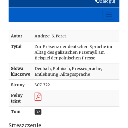
Zaloguj
Toggle
navigati
Autor
Andrzej S. Feret
Tytuł
Zur Präsenz der deutschen Sprache im
Alltag des galizischen Przemyśl am
Beispiel der polnischen Presse
Słowa
Deutsch, Polnisch, Pressesprache,
kluczowe
Entlehnung, Alltagssprache
Strony
307-322
Pełny
tekst
Tom
32
Streszczenie