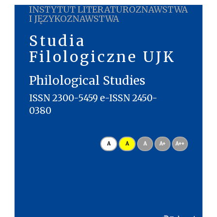
INSTYTUT LITERATUROZNAWSTWA
I JĘZYKOZNAWSTWA
Studia
Filologiczne UJK
Philological Studies
ISSN 2300-5459 e-ISSN 2450-
0380
A
A
A
A+
A++