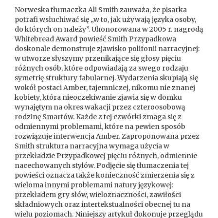
Norweska tłumaczka Ali Smith zauważa, że pisarka
potrafi wsłuchiwać się „w to, jak używają języka osoby,
do których on należy”. Uhonorowana w 2005 r. nagrodą
Whitebread Award powieść Smith Przypadkowa
doskonale demonstruje zjawisko polifonii narracyjnej:
w utworze słyszymy przenikające się głosy pięciu
różnych osób, które odpowiadają za swego rodzaju
symetrię struktury fabularnej. Wydarzenia skupiają się
wokół postaci Amber, tajemniczej, nikomu nie znanej
kobiety, która nieoczekiwanie zjawia się w domku
wynajętym na okres wakacji przez czteroosobową
rodzinę Smartów. Każde z tej czwórki zmaga się z
odmiennymi problemami, które na pewien sposób
rozwiązuje interwencja Amber. Zaproponowana przez
Smith struktura narracyjna wymaga użycia w
przekładzie Przypadkowej pięciu różnych, odmiennie
nacechowanych stylów. Podjęcie się tłumaczenia tej
powieści oznacza także konieczność zmierzenia się z
wieloma innymi problemami natury językowej:
przekładem gry słów, wieloznaczności, zawiłości
składniowych oraz intertekstualności obecnej tu na
wielu poziomach. Niniejszy artykuł dokonuje przeglądu