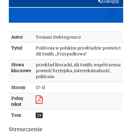
Zaloguj
Toggle
navigati
Autor
Tomasz Dobrogoszcz
Tytuł
Polifonia w polskim przekładzie powieści
Ali Smith „Przypadkowa”
Słowa
przekład literacki, Ali Smith, współczesna
kluczowe
powieść brytyjska, intertekstualność,
polifonia
Strony
17-31
Pełny
tekst
Tom
29
Streszczenie