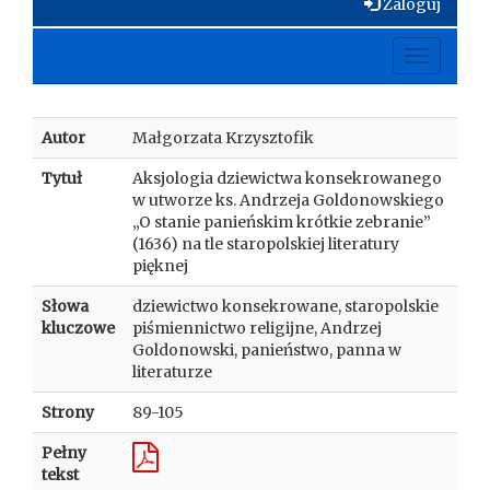
Zaloguj
Toggle
navigati
Autor
Małgorzata Krzysztofik
Tytuł
Aksjologia dziewictwa konsekrowanego
w utworze ks. Andrzeja Goldonowskiego
„O stanie panieńskim krótkie zebranie”
(1636) na tle staropolskiej literatury
pięknej
Słowa
dziewictwo konsekrowane, staropolskie
kluczowe
piśmiennictwo religijne, Andrzej
Goldonowski, panieństwo, panna w
literaturze
Strony
89-105
Pełny
tekst