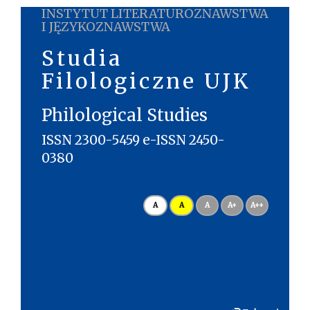
INSTYTUT LITERATUROZNAWSTWA
I JĘZYKOZNAWSTWA
Studia
Filologiczne UJK
Philological Studies
ISSN 2300-5459 e-ISSN 2450-
0380
A
A
A
A+
A++