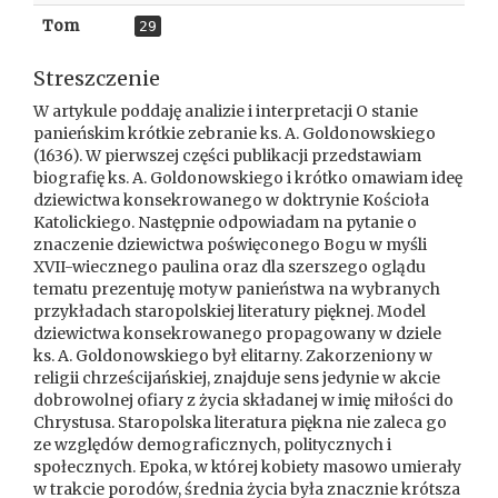
Tom
29
Streszczenie
W artykule poddaję analizie i interpretacji O stanie
panieńskim krótkie zebranie ks. A. Goldonowskiego
(1636). W pierwszej części publikacji przedstawiam
biografię ks. A. Goldonowskiego i krótko omawiam ideę
dziewictwa konsekrowanego w doktrynie Kościoła
Katolickiego. Następnie odpowiadam na pytanie o
znaczenie dziewictwa poświęconego Bogu w myśli
XVII-wiecznego paulina oraz dla szerszego oglądu
tematu prezentuję motyw panieństwa na wybranych
przykładach staropolskiej literatury pięknej. Model
dziewictwa konsekrowanego propagowany w dziele
ks. A. Goldonowskiego był elitarny. Zakorzeniony w
religii chrześcijańskiej, znajduje sens jedynie w akcie
dobrowolnej ofiary z życia składanej w imię miłości do
Chrystusa. Staropolska literatura piękna nie zaleca go
ze względów demograficznych, politycznych i
społecznych. Epoka, w której kobiety masowo umierały
w trakcie porodów, średnia życia była znacznie krótsza