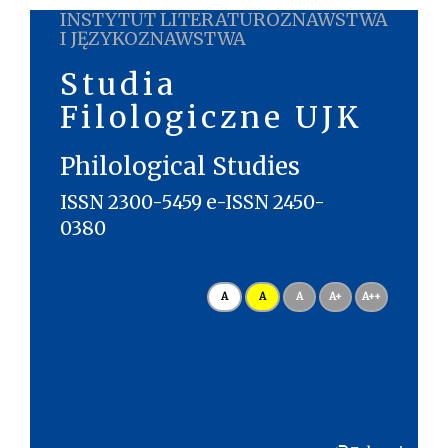
INSTYTUT LITERATUROZNAWSTWA
I JĘZYKOZNAWSTWA
Studia
Filologiczne UJK
Philological Studies
ISSN 2300-5459 e-ISSN 2450-
0380
A
A
A
A+
A++