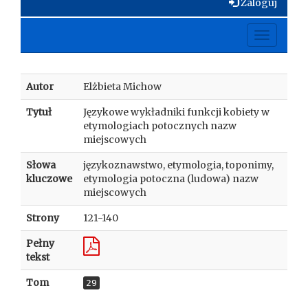
Zaloguj
Toggle
navigati
Autor
Elżbieta Michow
Tytuł
Językowe wykładniki funkcji kobiety w
etymologiach potocznych nazw
miejscowych
Słowa
językoznawstwo, etymologia, toponimy,
kluczowe
etymologia potoczna (ludowa) nazw
miejscowych
Strony
121-140
Pełny
tekst
Tom
29