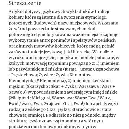
Streszczenie
Artykuł dotyczy językowych wykładników funkcji
kobiety, które są istotne dla tworzenia etymologii
potocznych (ludowych) nazw miejscowych. Wskazano,
że wśród powszechnie stosowanych metod
potocznego etymologizowania ważne miejsce zajmuje
wykorzystanie antroponimów i apelatywów żeńskich
oraz innych motywów kobiecych, które mogą pełnić
zarówno funkcję językową, jak i literacką. W analizie
wyróżniono najczęściej spotykane modele potoczne, w
których motywację toponimu powiązano z: 1) imieniem
lub przydomkiem żeńskim (Jurata : Jurata; Częstochowa
: Częstochowa; Żywiec : Żywia; Klimontów :
Klementynka // Klementyna); 2) imieniem żeńskim i
męskim (Skarżysko : Skar + Żyska; Warszawa : Wars +
Sawa); 3) wypowiedzeniem zawierającym imię żeńskie
(Micigózd : Mici gust, Warszawa : Warsz Ewa / Warz,
Ewo! / warz, Ewa; Grajewo : Graj, Ewo!) lub apelatyw(-y)
rodzaju żeńskiego (Iłża : jej łza; Starachowice : stara
chowa tajemnicę). Podkreślono niezgodności między
strukturą językoznawczą toponimu a wtórnym
podziałem morfemowym dokonywanym w