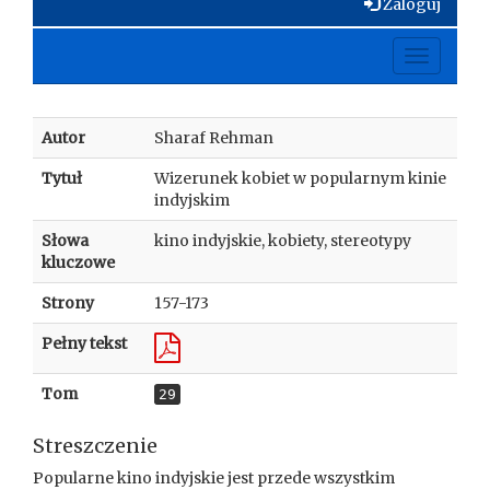
Zaloguj
Toggle
navigati
Autor
Sharaf Rehman
Tytuł
Wizerunek kobiet w popularnym kinie
indyjskim
Słowa
kino indyjskie, kobiety, stereotypy
kluczowe
Strony
157-173
Pełny tekst
Tom
29
Streszczenie
Popularne kino indyjskie jest przede wszystkim