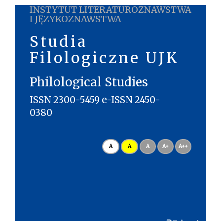
INSTYTUT LITERATUROZNAWSTWA
I JĘZYKOZNAWSTWA
Studia
Filologiczne UJK
Philological Studies
ISSN 2300-5459 e-ISSN 2450-
0380
A
A
A
A+
A++