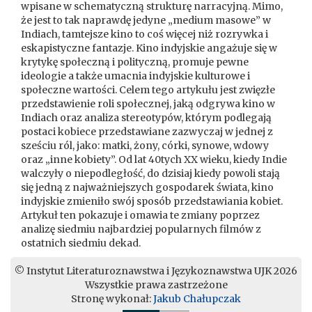
wpisane w schematyczną strukturę narracyjną. Mimo,
że jest to tak naprawdę jedyne „medium masowe” w
Indiach, tamtejsze kino to coś więcej niż rozrywka i
eskapistyczne fantazje. Kino indyjskie angażuje się w
krytykę społeczną i polityczną, promuje pewne
ideologie a także umacnia indyjskie kulturowe i
społeczne wartości. Celem tego artykułu jest zwięzłe
przedstawienie roli społecznej, jaką odgrywa kino w
Indiach oraz analiza stereotypów, którym podlegają
postaci kobiece przedstawiane zazwyczaj w jednej z
sześciu ról, jako: matki, żony, córki, synowe, wdowy
oraz „inne kobiety”. Od lat 40tych XX wieku, kiedy Indie
walczyły o niepodległość, do dzisiaj kiedy powoli stają
się jedną z najważniejszych gospodarek świata, kino
indyjskie zmieniło swój sposób przedstawiania kobiet.
Artykuł ten pokazuje i omawia te zmiany poprzez
analizę siedmiu najbardziej popularnych filmów z
ostatnich siedmiu dekad.
© Instytut Literaturoznawstwa i Językoznawstwa UJK 2026
Wszystkie prawa zastrzeżone
Stronę wykonał:
Jakub Chałupczak