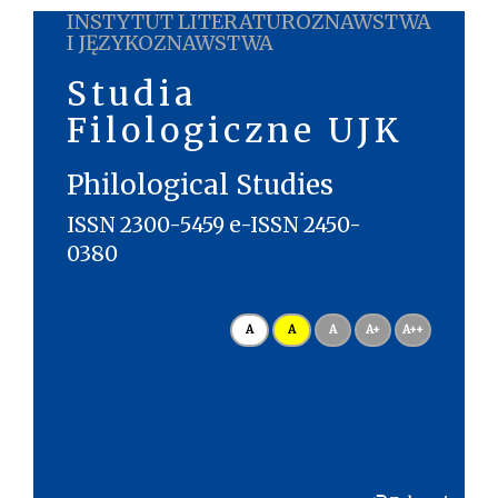
INSTYTUT LITERATUROZNAWSTWA
I JĘZYKOZNAWSTWA
Studia
Filologiczne UJK
Philological Studies
ISSN 2300-5459 e-ISSN 2450-
0380
A
A
A
A+
A++