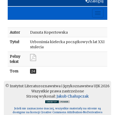
Zaloguj
Toggle
navigati
Autor
Danuta Kopertowska
Tytuł
Urbonimia kielecka początkowych lat XXI
stulecia
Pełny
tekst
Tom
24
© Instytut Literaturoznawstwa i Językoznawstwa UJK 2026
Wszystkie prawa zastrzeżone
Stronę wykonał:
Jakub Chałupczak
Jeżeli nie zaznaczono inaczej, wszystkie materiały na stronie są
dostępne na licencji Creative Commons Attribution-NoDerivatives