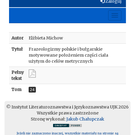
Zaloguj
Toggle
navigati
Autor
Elżbieta Michow
Tytuł
Frazeologizmy polskie i bułgarskie
motywowane położeniem części ciała
użytym do celów metrycznych
Pełny
tekst
Tom
24
© Instytut Literaturoznawstwa i Językoznawstwa UJK 2026
Wszystkie prawa zastrzeżone
Stronę wykonał:
Jakub Chałupczak
Jeżeli nie zaznaczono inaczej, wszystkie materiały na stronie są