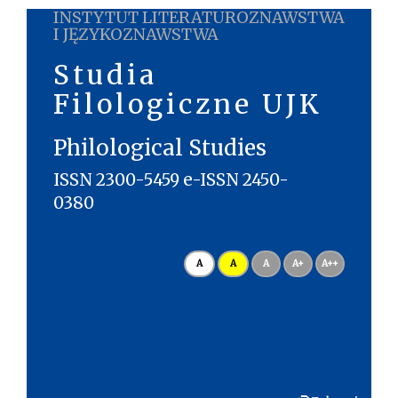
INSTYTUT LITERATUROZNAWSTWA
I JĘZYKOZNAWSTWA
Studia
Filologiczne UJK
Philological Studies
ISSN 2300-5459 e-ISSN 2450-
0380
A
A
A
A+
A++