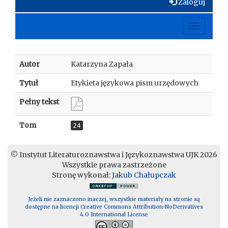
Zaloguj
Toggle
navigati
Autor
Katarzyna Zapała
Tytuł
Etykieta językowa pism urzędowych
Pełny tekst
Tom
24
© Instytut Literaturoznawstwa i Językoznawstwa UJK 2026
Wszystkie prawa zastrzeżone
Stronę wykonał:
Jakub Chałupczak
Jeżeli nie zaznaczono inaczej, wszystkie materiały na stronie są
dostępne na licencji Creative Commons Attribution-NoDerivatives
4.0 International License