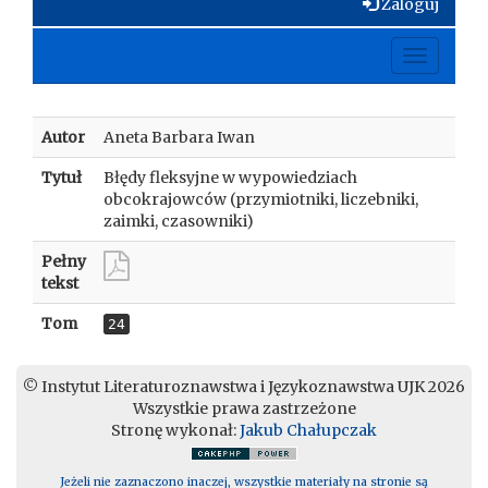
Zaloguj
Toggle
navigati
Autor
Aneta Barbara Iwan
Tytuł
Błędy fleksyjne w wypowiedziach
obcokrajowców (przymiotniki, liczebniki,
zaimki, czasowniki)
Pełny
tekst
Tom
24
© Instytut Literaturoznawstwa i Językoznawstwa UJK 2026
Wszystkie prawa zastrzeżone
Stronę wykonał:
Jakub Chałupczak
Jeżeli nie zaznaczono inaczej, wszystkie materiały na stronie są