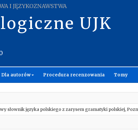
WA I JĘZYKOZNAWSTWA
ologiczne UJK
0
Dla autorów
Procedura recenzowania
Tomy
y słownik języka polskiego z zarysem gramatyki polskiej, Poz