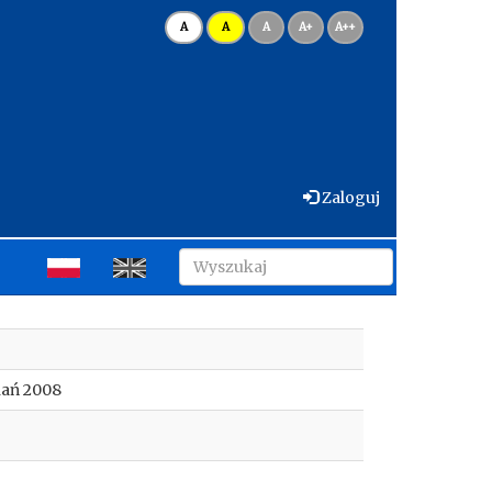
A
A
A
A+
A++
Zaloguj
nań 2008