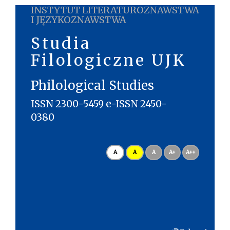
INSTYTUT LITERATUROZNAWSTWA
I JĘZYKOZNAWSTWA
Studia
Filologiczne UJK
Philological Studies
ISSN 2300-5459 e-ISSN 2450-
0380
A
A
A
A+
A++