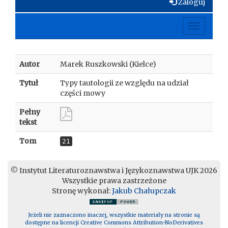
Zaloguj
Toggle
navigati
Autor
Marek Ruszkowski (Kielce)
Tytuł
Typy tautologii ze względu na udział
części mowy
Pełny
tekst
Tom
21
© Instytut Literaturoznawstwa i Językoznawstwa UJK 2026
Wszystkie prawa zastrzeżone
Stronę wykonał:
Jakub Chałupczak
Jeżeli nie zaznaczono inaczej, wszystkie materiały na stronie są
dostępne na licencji Creative Commons Attribution-NoDerivatives