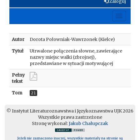
Zaloguj
Toggle
navigati
Autor
Dorota Połowniak-Wawrzonek (Kielce)
Tytuł
Utrwalone połączenia słowne, zawierające
nazwy miejsc walki (zbrojnej),
przedstawiane w sytuacji motywującej
Pełny
tekst
Tom
21
© Instytut Literaturoznawstwa i Językoznawstwa UJK 2026
Wszystkie prawa zastrzeżone
Stronę wykonał:
Jakub Chałupczak
Jeżeli nie zaznaczono inaczej, wszystkie materiały na stronie są