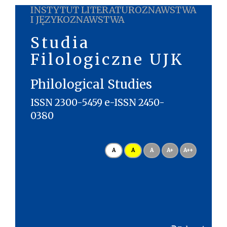
INSTYTUT LITERATUROZNAWSTWA
I JĘZYKOZNAWSTWA
Studia
Filologiczne UJK
Philological Studies
ISSN 2300-5459 e-ISSN 2450-
0380
A
A
A
A+
A++