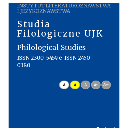
INSTYTUT LITERATUROZNAWSTWA
I JĘZYKOZNAWSTWA
Studia
Filologiczne UJK
Philological Studies
ISSN 2300-5459 e-ISSN 2450-
0380
A
A
A
A+
A++