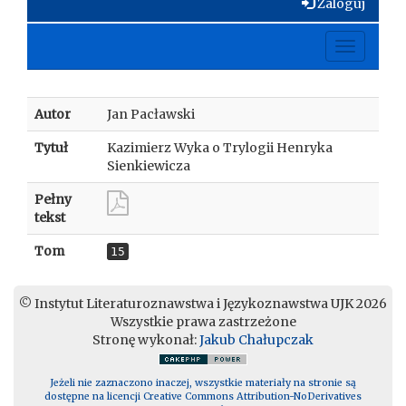
Zaloguj
Toggle
navigati
Autor
Jan Pacławski
Tytuł
Kazimierz Wyka o Trylogii Henryka
Sienkiewicza
Pełny
tekst
Tom
15
© Instytut Literaturoznawstwa i Językoznawstwa UJK 2026
Wszystkie prawa zastrzeżone
Stronę wykonał:
Jakub Chałupczak
Jeżeli nie zaznaczono inaczej, wszystkie materiały na stronie są
dostępne na licencji Creative Commons Attribution-NoDerivatives