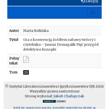
Zaloguj
Toggle
navigati
Autor
Marta Bolińska
Tytuł
Gra z konwencją źródłem zabawy twórcy i
czytelnika – Janusz Domagalik Pięć przygód
detektywa Konopki
Pełny
tekst
Tom
15
© Instytut Literaturoznawstwa i Językoznawstwa UJK 2026
Wszystkie prawa zastrzeżone
Stronę wykonał:
Jakub Chałupczak
Jeżeli nie zaznaczono inaczej, wszystkie materiały na stronie są