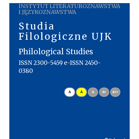
INSTYTUT LITERATUROZNAWSTWA
I JĘZYKOZNAWSTWA
Studia
Filologiczne UJK
Philological Studies
ISSN 2300-5459 e-ISSN 2450-
0380
A
A
A
A+
A++