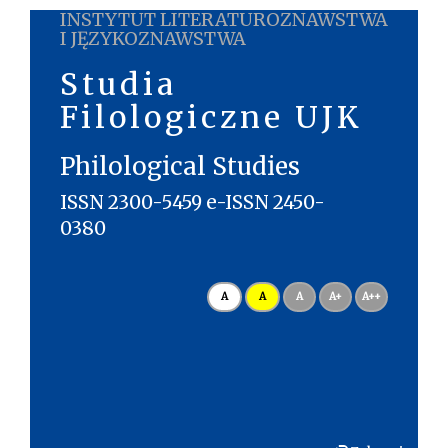
INSTYTUT LITERATUROZNAWSTWA
I JĘZYKOZNAWSTWA
Studia
Filologiczne UJK
Philological Studies
ISSN 2300-5459 e-ISSN 2450-
0380
A
A
A
A+
A++