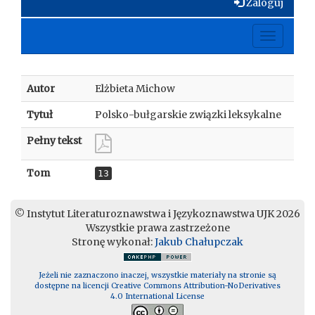
Zaloguj
Toggle
navigati
Autor
Elżbieta Michow
Tytuł
Polsko-bułgarskie związki leksykalne
Pełny tekst
Tom
13
© Instytut Literaturoznawstwa i Językoznawstwa UJK 2026
Wszystkie prawa zastrzeżone
Stronę wykonał:
Jakub Chałupczak
Jeżeli nie zaznaczono inaczej, wszystkie materiały na stronie są
dostępne na licencji Creative Commons Attribution-NoDerivatives
4.0 International License