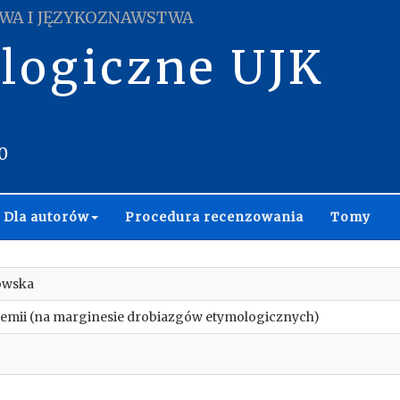
WA I JĘZYKOZNAWSTWA
ologiczne UJK
0
Dla autorów
Procedura recenzowania
Tomy
owska
semii (na marginesie drobiazgów etymologicznych)