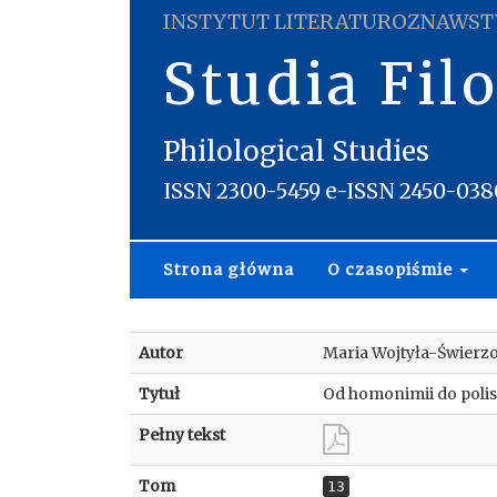
INSTYTUT LITERATUROZNAWST
Studia Fil
Philological Studies
ISSN 2300-5459 e-ISSN 2450-038
Strona główna
O czasopiśmie
Autor
Maria Wojtyła-Świerz
Tytuł
Od homonimii do poli
Pełny tekst
Tom
13