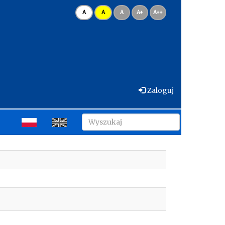
A
A
A
A+
A++
Zaloguj