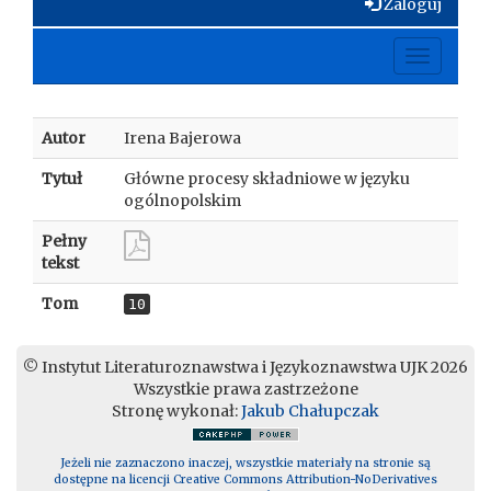
Zaloguj
Toggle
navigati
Autor
Irena Bajerowa
Tytuł
Główne procesy składniowe w języku
ogólnopolskim
Pełny
tekst
Tom
10
© Instytut Literaturoznawstwa i Językoznawstwa UJK 2026
Wszystkie prawa zastrzeżone
Stronę wykonał:
Jakub Chałupczak
Jeżeli nie zaznaczono inaczej, wszystkie materiały na stronie są
dostępne na licencji Creative Commons Attribution-NoDerivatives