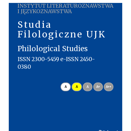
INSTYTUT LITERATUROZNAWSTWA
I JĘZYKOZNAWSTWA
Studia
Filologiczne UJK
Philological Studies
ISSN 2300-5459 e-ISSN 2450-
0380
A
A
A
A+
A++