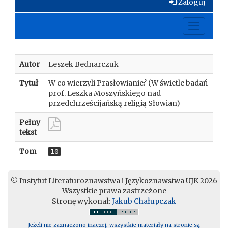
Zaloguj
Toggle
navigati
Autor
Leszek Bednarczuk
Tytuł
W co wierzyli Prasłowianie? (W świetle badań
prof. Leszka Moszyńskiego nad
przedchrześcijańską religią Słowian)
Pełny
tekst
Tom
10
© Instytut Literaturoznawstwa i Językoznawstwa UJK 2026
Wszystkie prawa zastrzeżone
Stronę wykonał:
Jakub Chałupczak
Jeżeli nie zaznaczono inaczej, wszystkie materiały na stronie są