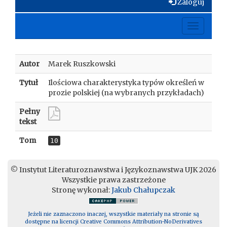
Zaloguj
Toggle
navigati
Autor
Marek Ruszkowski
Tytuł
Ilościowa charakterystyka typów określeń w
prozie polskiej (na wybranych przykładach)
Pełny
tekst
Tom
10
© Instytut Literaturoznawstwa i Językoznawstwa UJK 2026
Wszystkie prawa zastrzeżone
Stronę wykonał:
Jakub Chałupczak
Jeżeli nie zaznaczono inaczej, wszystkie materiały na stronie są
dostępne na licencji Creative Commons Attribution-NoDerivatives