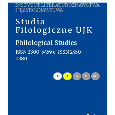
INSTYTUT LITERATUROZNAWSTWA
I JĘZYKOZNAWSTWA
Studia
Filologiczne UJK
Philological Studies
ISSN 2300-5459 e-ISSN 2450-
0380
A
A
A
A+
A++