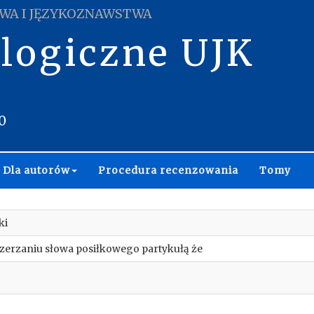
WA I JĘZYKOZNAWSTWA
ologiczne UJK
0
Dla autorów
Procedura recenzowania
Tomy
ki
szerzaniu słowa posiłkowego partykułą że