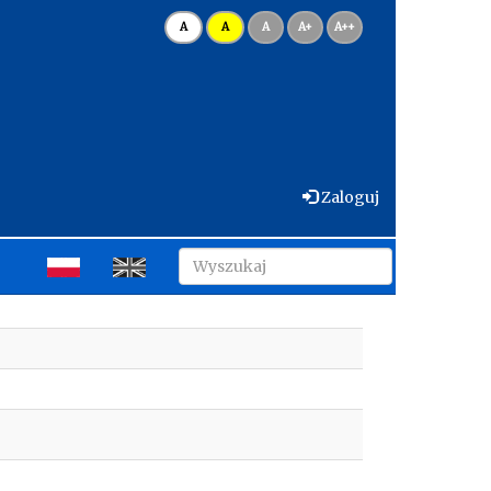
A
A
A
A+
A++
Zaloguj