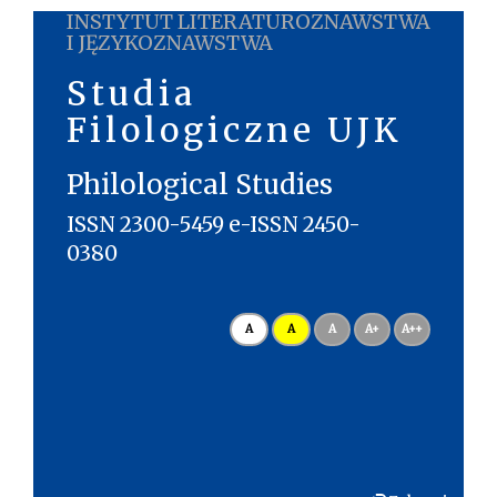
INSTYTUT LITERATUROZNAWSTWA
I JĘZYKOZNAWSTWA
Studia
Filologiczne UJK
Philological Studies
ISSN 2300-5459 e-ISSN 2450-
0380
A
A
A
A+
A++