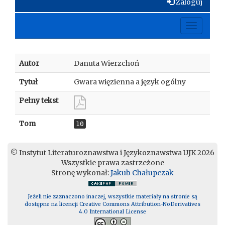
Zaloguj
Toggle
navigati
Autor
Danuta Wierzchoń
Tytuł
Gwara więzienna a język ogólny
Pełny tekst
Tom
10
© Instytut Literaturoznawstwa i Językoznawstwa UJK 2026
Wszystkie prawa zastrzeżone
Stronę wykonał:
Jakub Chałupczak
Jeżeli nie zaznaczono inaczej, wszystkie materiały na stronie są
dostępne na licencji Creative Commons Attribution-NoDerivatives
4.0 International License