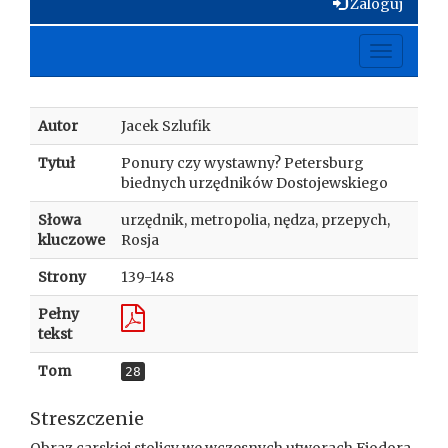
Zaloguj
Toggle
navigati
Autor
Jacek Szlufik
Tytuł
Ponury czy wystawny? Petersburg
biednych urzędników Dostojewskiego
Słowa
urzędnik, metropolia, nędza, przepych,
kluczowe
Rosja
Strony
139-148
Pełny
tekst
Tom
28
Streszczenie