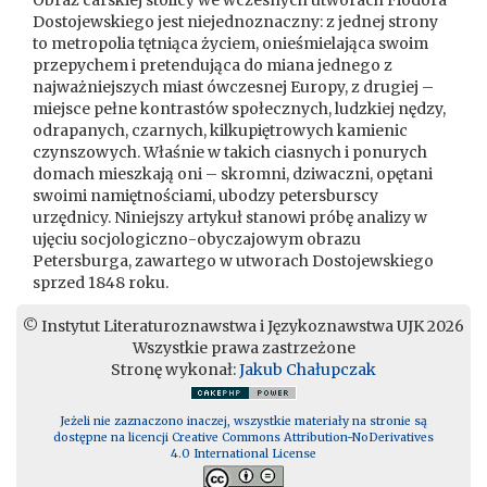
Obraz carskiej stolicy we wczesnych utworach Fiodora
Dostojewskiego jest niejednoznaczny: z jednej strony
to metropolia tętniąca życiem, onieśmielająca swoim
przepychem i pretendująca do miana jednego z
najważniejszych miast ówczesnej Europy, z drugiej –
miejsce pełne kontrastów społecznych, ludzkiej nędzy,
odrapanych, czarnych, kilkupiętrowych kamienic
czynszowych. Właśnie w takich ciasnych i ponurych
domach mieszkają oni – skromni, dziwaczni, opętani
swoimi namiętnościami, ubodzy petersburscy
urzędnicy. Niniejszy artykuł stanowi próbę analizy w
ujęciu socjologiczno-obyczajowym obrazu
Petersburga, zawartego w utworach Dostojewskiego
sprzed 1848 roku.
© Instytut Literaturoznawstwa i Językoznawstwa UJK 2026
Wszystkie prawa zastrzeżone
Stronę wykonał:
Jakub Chałupczak
Jeżeli nie zaznaczono inaczej, wszystkie materiały na stronie są
dostępne na licencji Creative Commons Attribution-NoDerivatives
4.0 International License