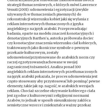
Celem artykułu jest omówienie zastosowania dwóch
strategii tłumaczeniowych, o których mówi Lawrence
Venuti (2001): udomowienia i egzotyzacji (zwykle
używanych w tłumaczeniach pisemnych) do
rekonstrukcji wizerunku kobiet jaki się wyłania z
reklam internetowych tłumaczonych z języka
angielskiego na język arabski. Przeprowadzając
badania, oparte na modelu znaczeń konotacyjnych i
denotacyjnych Barthes’a, autorka próbowała dociec
czy konotacyjne znaczenia wizerunku ciał kobiecych,
traktowanych jako ikoniczne symbole o pewnym
przekazie kulturowym, zostały
udomowione/przystosowane do arabskich norm czy
raczej egzotyzowane/zachowane w swojej
zagranicznej tożsamości. Analiza ponad 100
angielskich reklam internetowych przetłumaczonych
na język arabski pokazała, że proces udomowienia jest
często stosowany aby przystosować lub pominąć pewne
elementy, takie jak np. nagość, w arabskich wersjach
reklam. Chociaż szczelne okrywanie kobiecego ciała
jest zgodne z kulturowymi i religijnymi normami
Arabów, to jednak w sposób nieunikniony zakłóca
semiotyczne wzorce i zniekształca ważny przekaz