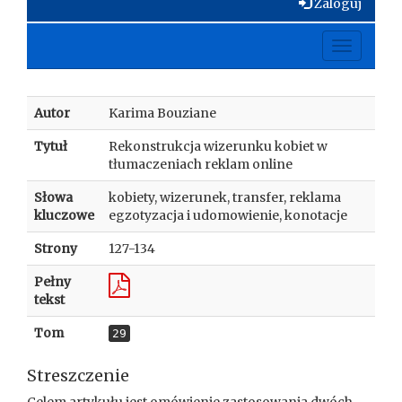
Zaloguj
Toggle
navigati
Autor
Karima Bouziane
Tytuł
Rekonstrukcja wizerunku kobiet w
tłumaczeniach reklam online
Słowa
kobiety, wizerunek, transfer, reklama
kluczowe
egzotyzacja i udomowienie, konotacje
Strony
127-134
Pełny
tekst
Tom
29
Streszczenie