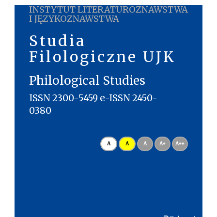
INSTYTUT LITERATUROZNAWSTWA
I JĘZYKOZNAWSTWA
Studia
Filologiczne UJK
Philological Studies
ISSN 2300-5459 e-ISSN 2450-
0380
A
A
A
A+
A++