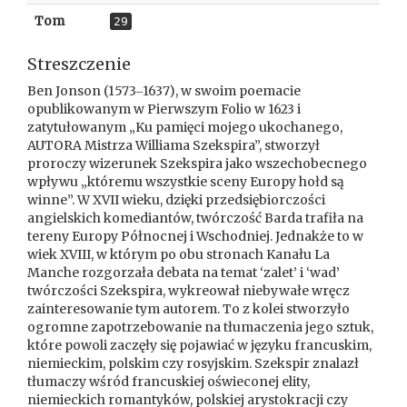
Tom
29
Streszczenie
Ben Jonson (1573‒1637), w swoim poemacie
opublikowanym w Pierwszym Folio w 1623 i
zatytułowanym „Ku pamięci mojego ukochanego,
AUTORA Mistrza Williama Szekspira”, stworzył
proroczy wizerunek Szekspira jako wszechobecnego
wpływu „któremu wszystkie sceny Europy hołd są
winne”. W XVII wieku, dzięki przedsiębiorczości
angielskich komediantów, twórczość Barda trafiła na
tereny Europy Północnej i Wschodniej. Jednakże to w
wiek XVIII, w którym po obu stronach Kanału La
Manche rozgorzała debata na temat ‘zalet’ i ‘wad’
twórczości Szekspira, wykreował niebywałe wręcz
zainteresowanie tym autorem. To z kolei stworzyło
ogromne zapotrzebowanie na tłumaczenia jego sztuk,
które powoli zaczęły się pojawiać w języku francuskim,
niemieckim, polskim czy rosyjskim. Szekspir znalazł
tłumaczy wśród francuskiej oświeconej elity,
niemieckich romantyków, polskiej arystokracji czy