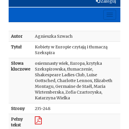
Zaloguj
Toggle
navigati
Autor
Agnieszka Szwach
Tytuł
Kobiety w Europie czytają i tłumaczą
Szekspira
Słowa
osiemnasty wiek, Europa, krytyka
kluczowe
Szekspirowska, tłumaczenie,
Shakespeare Ladies Club, Luise
Gottsched, Charlotte Lennox, Elizabeth
Montagu, Germaine de Staël, Maria
Wirtemberska, Zofia Czartoryska,
Katarzyna Wielka
Strony
235-248
Pełny
tekst