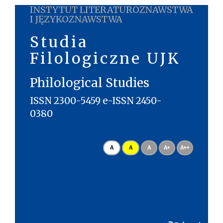
INSTYTUT LITERATUROZNAWSTWA
I JĘZYKOZNAWSTWA
Studia
Filologiczne UJK
Philological Studies
ISSN 2300-5459 e-ISSN 2450-
0380
A
A
A
A+
A++