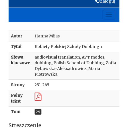
Zaloguj
Toggle
navigati
Autor
Hanna Mijas
Tytuł
Kobiety Polskiej Szkoły Dubbingu
Słowa
audiovisual translation, AVT modes,
kluczowe
dubbing, Polish School of Dubbing, Zofia
Dybowska-Aleksadrowicz, Maria
Piotrowska
Strony
251-265
Pełny
tekst
Tom
29
Streszczenie