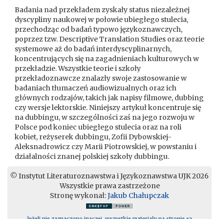
Badania nad przekładem zyskały status niezależnej
dyscypliny naukowej w połowie ubiegłego stulecia,
przechodząc od badań typowo językoznawczych,
poprzez tzw. Descriptive Translation Studies oraz teorie
systemowe aż do badań interdyscyplinarnych,
koncentrujących się na zagadnieniach kulturowych w
przekładzie. Wszystkie teorie i szkoły
przekładoznawcze znalazły swoje zastosowanie w
badaniach tłumaczeń audiowizualnych oraz ich
głównych rodzajów, takich jak napisy filmowe, dubbing
czy wersje lektorskie. Niniejszy artykuł koncentruje się
na dubbingu, w szczególności zaś na jego rozwoju w
Polsce pod koniec ubiegłego stulecia oraz na roli
kobiet, reżyserek dubbingu, Zofii Dybowskiej-
Aleksnadrowicz czy Marii Piotrowskiej, w powstaniu i
działalności znanej polskiej szkoły dubbingu.
© Instytut Literaturoznawstwa i Językoznawstwa UJK 2026
Wszystkie prawa zastrzeżone
Stronę wykonał:
Jakub Chałupczak
Jeżeli nie zaznaczono inaczej, wszystkie materiały na stronie są