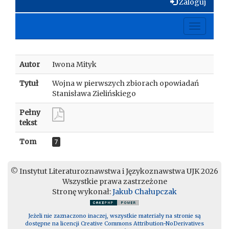
Zaloguj
Toggle
navigati
Autor
Iwona Mityk
Tytuł
Wojna w pierwszych zbiorach opowiadań
Stanisława Zielińskiego
Pełny
tekst
Tom
7
© Instytut Literaturoznawstwa i Językoznawstwa UJK 2026
Wszystkie prawa zastrzeżone
Stronę wykonał:
Jakub Chałupczak
Jeżeli nie zaznaczono inaczej, wszystkie materiały na stronie są
dostępne na licencji Creative Commons Attribution-NoDerivatives