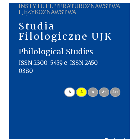
INSTYTUT LITERATUROZNAWSTWA
I JĘZYKOZNAWSTWA
Studia
Filologiczne UJK
Philological Studies
ISSN 2300-5459 e-ISSN 2450-
0380
A
A
A
A+
A++