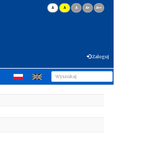
A
A
A
A+
A++
Zaloguj