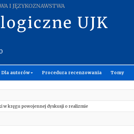
WA I JĘZYKOZNAWSTWA
ologiczne UJK
0
Dla autorów
Procedura recenzowania
Tomy
i w kręgu powojennej dyskusji o realizmie