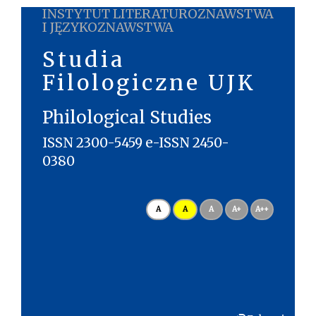
INSTYTUT LITERATUROZNAWSTWA
I JĘZYKOZNAWSTWA
Studia
Filologiczne UJK
Philological Studies
ISSN 2300-5459 e-ISSN 2450-
0380
A
A
A
A+
A++