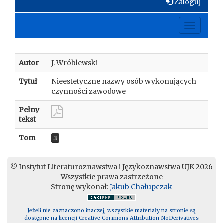
Zaloguj
Toggle
navigati
Autor
J. Wróblewski
Tytuł
Nieestetyczne nazwy osób wykonujących
czynności zawodowe
Pełny
tekst
Tom
3
© Instytut Literaturoznawstwa i Językoznawstwa UJK 2026
Wszystkie prawa zastrzeżone
Stronę wykonał:
Jakub Chałupczak
Jeżeli nie zaznaczono inaczej, wszystkie materiały na stronie są
dostępne na licencji Creative Commons Attribution-NoDerivatives