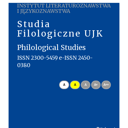
INSTYTUT LITERATUROZNAWSTWA
I JĘZYKOZNAWSTWA
Studia
Filologiczne UJK
Philological Studies
ISSN 2300-5459 e-ISSN 2450-
0380
A
A
A
A+
A++