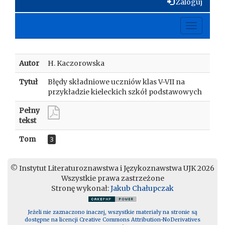
Zaloguj
Toggle
navigati
Autor
H. Kaczorowska
Tytuł
Błędy składniowe uczniów klas V-VII na
przykładzie kieleckich szkół podstawowych
Pełny
tekst
Tom
3
© Instytut Literaturoznawstwa i Językoznawstwa UJK 2026
Wszystkie prawa zastrzeżone
Stronę wykonał:
Jakub Chałupczak
Jeżeli nie zaznaczono inaczej, wszystkie materiały na stronie są
dostępne na licencji Creative Commons Attribution-NoDerivatives