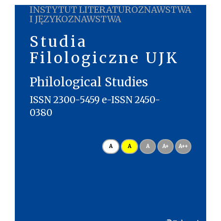
INSTYTUT LITERATUROZNAWSTWA
I JĘZYKOZNAWSTWA
Studia
Filologiczne UJK
Philological Studies
ISSN 2300-5459 e-ISSN 2450-
0380
A
A
A
A+
A++