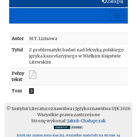
Zaloguj
Toggle
navigati
Autor
M.T. Lizisowa
Tytuł
Z problematyki badań nad leksyką polskiego
języka kancelaryjnego w Wielkim Księstwie
Litewskim
Pełny
tekst
Tom
3
© Instytut Literaturoznawstwa i Językoznawstwa UJK 2026
Wszystkie prawa zastrzeżone
Stronę wykonał:
Jakub Chałupczak
Jeżeli nie zaznaczono inaczej, wszystkie materiały na stronie są