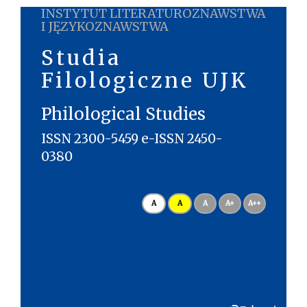
INSTYTUT LITERATUROZNAWSTWA
I JĘZYKOZNAWSTWA
Studia
Filologiczne UJK
Philological Studies
ISSN 2300-5459 e-ISSN 2450-
0380
A
A
A
A+
A++