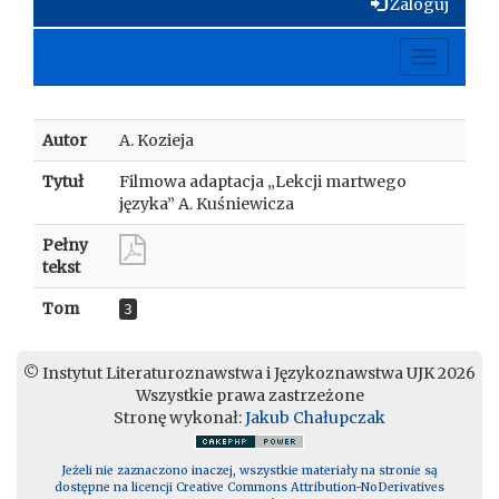
Zaloguj
Toggle
navigati
Autor
A. Kozieja
Tytuł
Filmowa adaptacja „Lekcji martwego
języka” A. Kuśniewicza
Pełny
tekst
Tom
3
© Instytut Literaturoznawstwa i Językoznawstwa UJK 2026
Wszystkie prawa zastrzeżone
Stronę wykonał:
Jakub Chałupczak
Jeżeli nie zaznaczono inaczej, wszystkie materiały na stronie są
dostępne na licencji Creative Commons Attribution-NoDerivatives