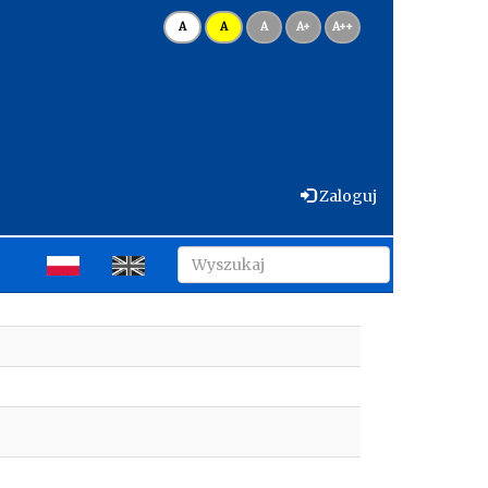
A
A
A
A+
A++
Zaloguj