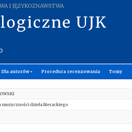
WA I JĘZYKOZNAWSTWA
ologiczne UJK
0
Dla autorów
Procedura recenzowania
Tomy
ROWSKI
 muzyczności dzieła literackiego