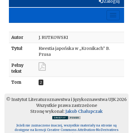
Zaloguj
Toggle
navigati
Autor
J. RUTKOWSKI
Tytuł
Kwestia japońska w „Kronikach” B.
Prusa
Pełny
tekst
Tom
2
© Instytut Literaturoznawstwa i Językoznawstwa UJK 2026
Wszystkie prawa zastrzeżone
Stronę wykonał:
Jakub Chałupczak
Jeżeli nie zaznaczono inaczej, wszystkie materiały na stronie są
dostępne na licencji Creative Commons Attribution-NoDerivatives