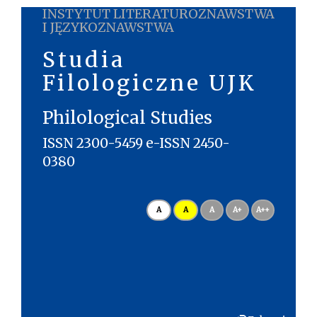
INSTYTUT LITERATUROZNAWSTWA
I JĘZYKOZNAWSTWA
Studia
Filologiczne UJK
Philological Studies
ISSN 2300-5459 e-ISSN 2450-
0380
A
A
A
A+
A++