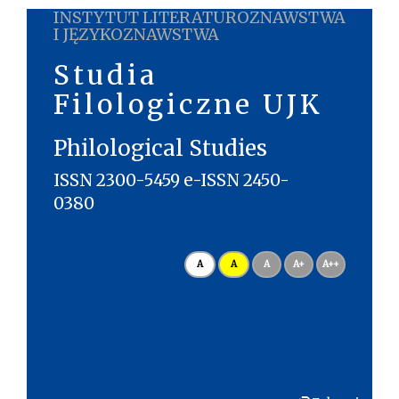
INSTYTUT LITERATUROZNAWSTWA
I JĘZYKOZNAWSTWA
Studia
Filologiczne UJK
Philological Studies
ISSN 2300-5459 e-ISSN 2450-
0380
A
A
A
A+
A++