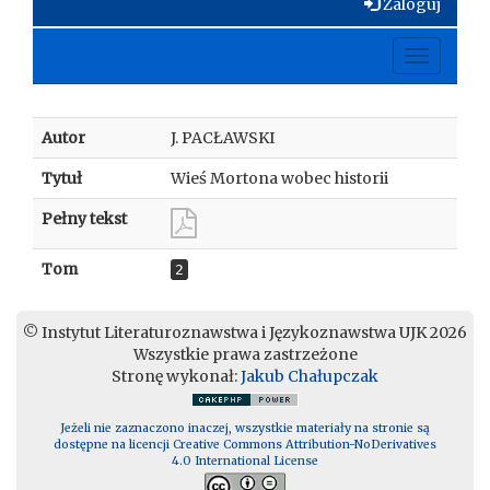
Zaloguj
Toggle
navigati
Autor
J. PACŁAWSKI
Tytuł
Wieś Mortona wobec historii
Pełny tekst
Tom
2
© Instytut Literaturoznawstwa i Językoznawstwa UJK 2026
Wszystkie prawa zastrzeżone
Stronę wykonał:
Jakub Chałupczak
Jeżeli nie zaznaczono inaczej, wszystkie materiały na stronie są
dostępne na licencji Creative Commons Attribution-NoDerivatives
4.0 International License